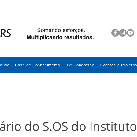
Saúde
Base de Conhecimento
35º Congresso
Eventos e Projeto
ário do S.OS do Institut