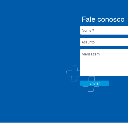
mental e atenção
psicossocial em contexto de
crise climática
Fale conosco
Enviar