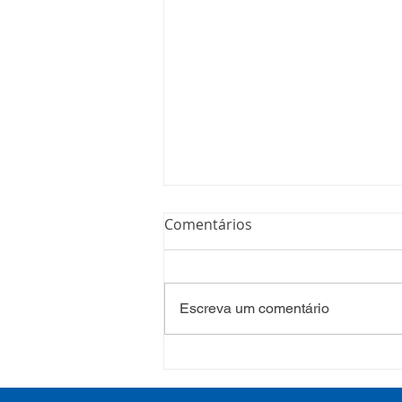
Comentários
Escreva um comentário
COSEMS/RS realiza
formação sobre saúde