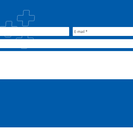
participa de pactuações da
muni
CIB/RS
junt
Nac