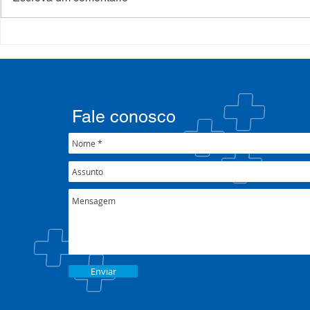
Processo Seletivo: Edital
Campanha:
001/2022
#oSUSquef
Fale conosco
Enviar