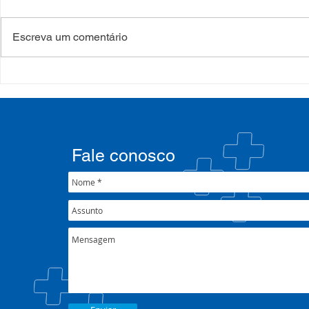
Escreva um comentário
Processo Seletivo: Edital
Campanha:
001/2022
#oSUSquef
Fale conosco