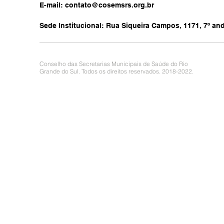
E-mail:
contato@cosemsrs.org.br
Sede Institucional: Rua Siqueira Campos, 1171, 7º anda
Conselho das Secretarias Municipais de Saúde do Rio
Grande do Sul. Todos os direitos reservados. 2018-2022.