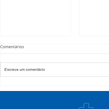
Comentários
Escreva um comentário
Processo Seletivo: Edital
Campanha:
001/2022
#oSUSquef