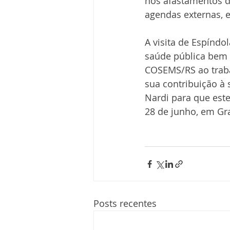
nos afastamentos d
agendas externas, 
A visita de Espíndo
saúde pública bem 
COSEMS/RS ao traba
sua contribuição à 
Nardi para que este
28 de junho, em Gr
Posts recentes