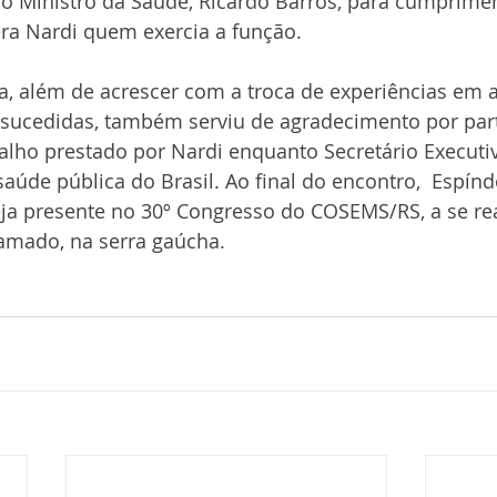
o Ministro da Saúde, Ricardo Barros, para cumprime
era Nardi quem exercia a função.
la, além de acrescer com a troca de experiências em 
sucedidas, também serviu de agradecimento por par
lho prestado por Nardi enquanto Secretário Executiv
saúde pública do Brasil. Ao final do encontro,  Espín
ja presente no 30º Congresso do COSEMS/RS, a se real
amado, na serra gaúcha.