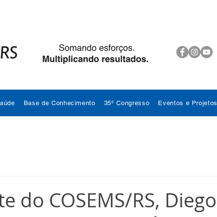
Saúde
Base de Conhecimento
35º Congresso
Eventos e Projeto
te do COSEMS/RS, Diego