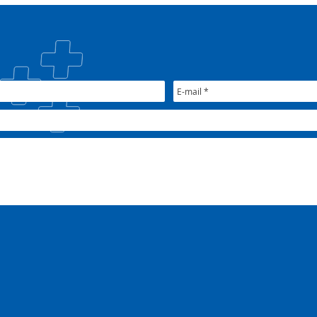
#oSUSquefazemos
esta
trat
Plan