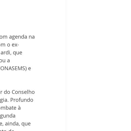
com agenda na 
om o ex-
ardi, que 
ou a 
(CONASEMS) e 
or do Conselho 
gia. Profundo 
ombate à 
egunda 
, ainda, que 