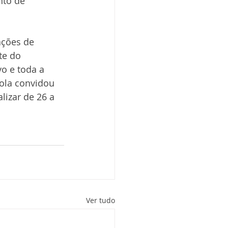
nto de 
ações de 
te do 
o e toda a 
dola convidou 
izar de 26 a 
Ver tudo