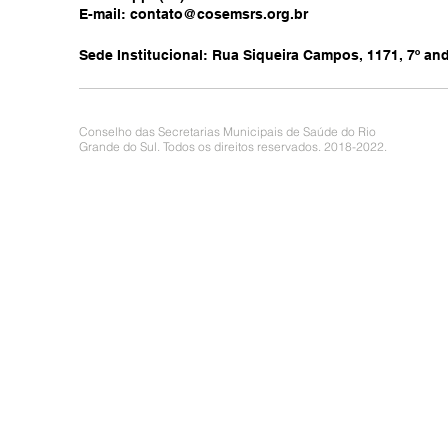
E-mail:
contato@cosemsrs.org.br
Sede Institucional: Rua Siqueira Campos, 1171, 7º anda
Conselho das Secretarias Municipais de Saúde do Rio
Grande do Sul. Todos os direitos reservados. 2018-2022.