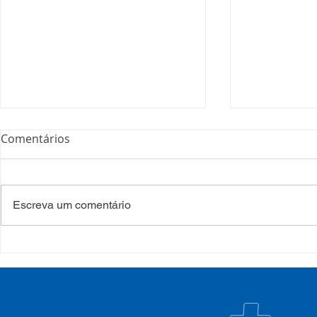
Comentários
Escreva um comentário
Processo Seletivo: Edital
Campanha:
001/2022
#oSUSquef