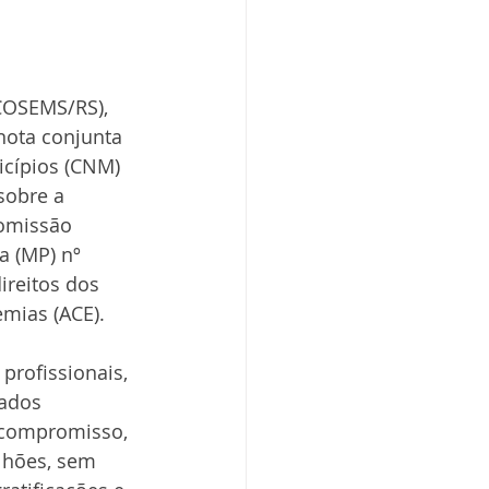
COSEMS/RS), 
nota conjunta 
icípios (CNM) 
sobre a 
Comissão 
a (MP) nº 
ireitos dos 
mias (ACE).
profissionais, 
ados 
l compromisso, 
lhões, sem 