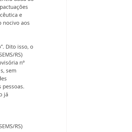
 pactuações 
êutica e 
o nocivo aos 
 Dito isso, o 
OSEMS/RS) 
visória nº 
is, sem 
des 
s pessoas. 
 já 
OSEMS/RS)