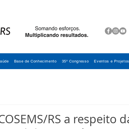
Saúde
Base de Conhecimento
35º Congresso
Eventos e Projeto
COSEMS/RS a respeito d