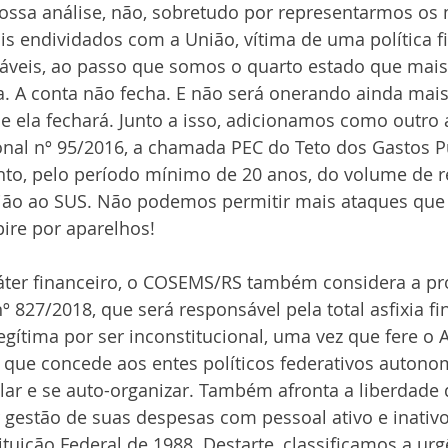
nossa análise, não, sobretudo por representarmos os 
 endividados com a União, vítima de uma política fi
áveis, ao passo que somos o quarto estado que mais 
a. A conta não fecha. E não será onerando ainda mais
 ela fechará. Junto a isso, adicionamos como outro 
nal nº 95/2016, a chamada PEC do Teto dos Gastos Pú
to, pelo período mínimo de 20 anos, do volume de r
ião ao SUS. Não podemos permitir mais ataques que
ire por aparelhos!
áter financeiro, o COSEMS/RS também considera a pr
º 827/2018, que será responsável pela total asfixia fi
gítima por ser inconstitucional, uma vez que fere o A
 que concede aos entes políticos federativos autonom
lar e se auto-organizar. Também afronta a liberdade 
 gestão de suas despesas com pessoal ativo e inativo,
ituição Federal de 1988. Destarte, classificamos a ur