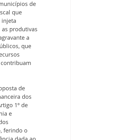
municípios de 
scal que 
injeta 
 as produtivas 
agravante a 
blicos, que 
ecursos 
 contribuam 
oposta de 
nanceira dos 
rtigo 1º de 
ia e 
dos 
 ferindo o 
gência dada ao 