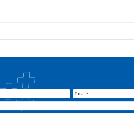
Campanha:
Saúd
#oSUSquefazemos
esta
trat
Plan