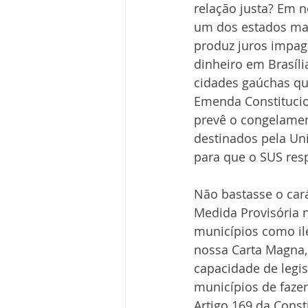
relação justa? Em 
um dos estados mais
produz juros impag
dinheiro em Brasíli
cidades gaúchas que
Emenda Constitucio
prevê o congelamen
destinados pela Un
para que o SUS resp
Não bastasse o car
Medida Provisória n
municípios como ile
nossa Carta Magna,
capacidade de legis
municípios de fazer
Artigo 169 da Const