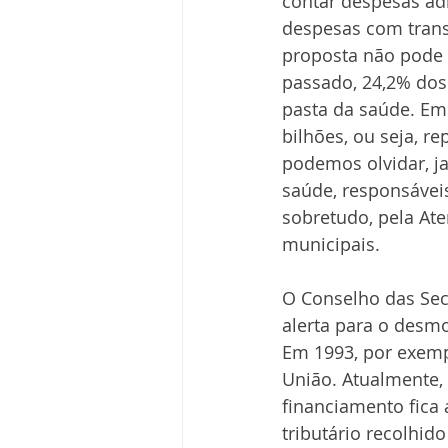
contar despesas adi
despesas com transp
proposta não pode t
passado, 24,2% dos
pasta da saúde. Em
bilhões, ou seja, r
podemos olvidar, j
saúde, responsávei
sobretudo, pela At
municipais.
O Conselho das Sec
alerta para o desmo
Em 1993, por exemp
União. Atualmente, 
financiamento fica 
tributário recolhid