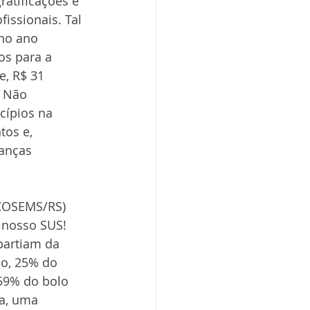
ratificações e 
issionais. Tal 
no ano 
s para a 
, R$ 31 
. Não 
cípios na 
os e, 
anças 
(COSEMS/RS) 
 nosso SUS! 
partiam da 
so, 25% do 
 59% do bolo 
sa, uma 