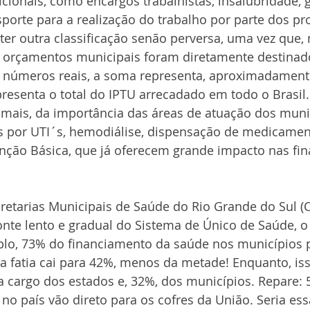
cionais, como encargos trabalhistas, insalubridade, g
orte para a realização do trabalho por parte dos prof
er outra classificação senão perversa, uma vez que, 
 orçamentos municipais foram diretamente destinado
 números reais, a soma representa, aproximadamente
epresenta o total do IPTU arrecadado em todo o Brasil
amais, da importância das áreas de atuação dos muni
s por UTI´s, hemodiálise, dispensação de medicament
enção Básica, que já oferecem grande impacto nas fin
retarias Municipais de Saúde do Rio Grande do Sul 
nte lento e gradual do Sistema de Único de Saúde, o
lo, 73% do financiamento da saúde nos municípios 
a fatia cai para 42%, menos da metade! Enquanto, is
a cargo dos estados e, 32%, dos municípios. Repare:
o no país vão direto para os cofres da União. Seria es