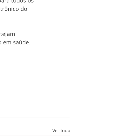
ara todos os 
trônico do 
stejam 
do em saúde.
Ver tudo