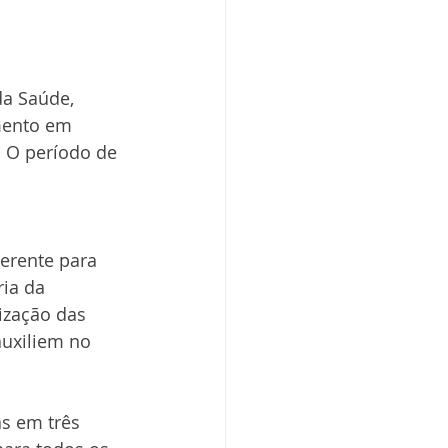
da Saúde, 
mento em 
 O período de 
erente para 
ia da 
ização das 
uxiliem no 
as em três 