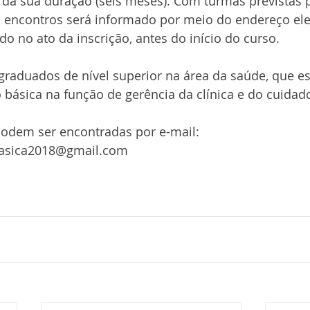
 da sua duração (seis meses). Com turmas previstas p
s encontros será informado por meio do endereço ele
do no ato da inscrição, antes do início do curso.
graduados de nível superior na área da saúde, que e
 básica na função de gerência da clínica e do cuida
odem ser encontradas por e-mail: 
asica2018@gmail.com