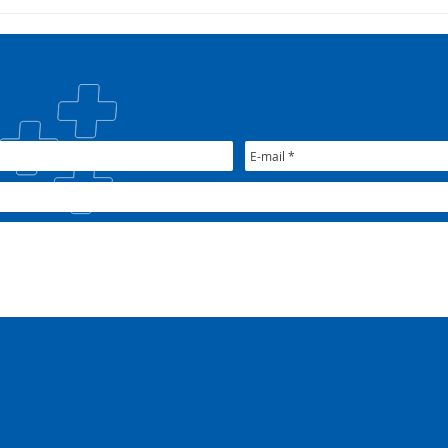
Campanha:
Saúd
#oSUSquefazemos
esta
trat
Plan