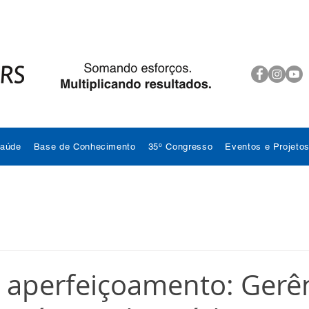
Saúde
Base de Conhecimento
35º Congresso
Eventos e Projeto
 aperfeiçoamento: Gerê