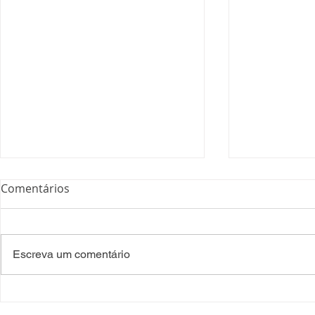
Comentários
Escreva um comentário
Processo Seletivo: Edital
Campanha:
001/2022
#oSUSquef