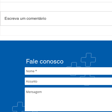
Escreva um comentário
Processo Seletivo: Edital
Campanha:
001/2022
#oSUSquef
Fale conosco