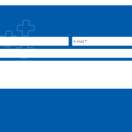
#oSUSquefazemos
esta
trat
Plan