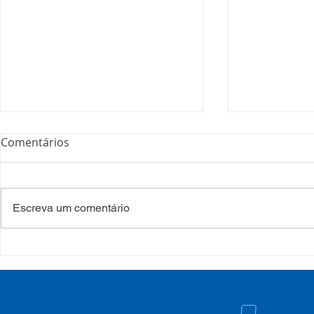
Comentários
Escreva um comentário
Processo Seletivo: Edital
Campanha:
001/2022
#oSUSquef