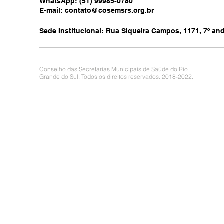
WhatsApp: (51) 99985-0780
E-mail:
contato@cosemsrs.org.br
Sede Institucional: Rua Siqueira Campos, 1171, 7º anda
Conselho das Secretarias Municipais de Saúde do Rio
Grande do Sul. Todos os direitos reservados. 2018-2022.