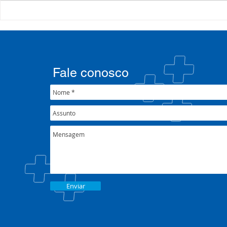
Processo Seletivo: Edital
Campanha:
001/2022
#oSUSquef
Fale conosco
Enviar