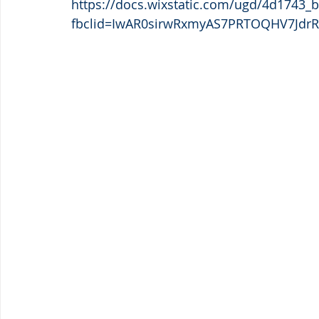
https://docs.wixstatic.com/ugd/4d1743_
fbclid=IwAR0sirwRxmyAS7PRTOQHV7JdrR