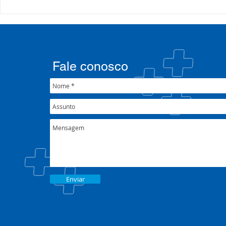
Processo Seletivo: Edital
Campanha:
001/2022
#oSUSquef
Fale conosco
Enviar