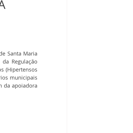
A
de Santa Maria 
 da Regulação 
s (Hipertensos 
ios municipais 
m da apoiadora 