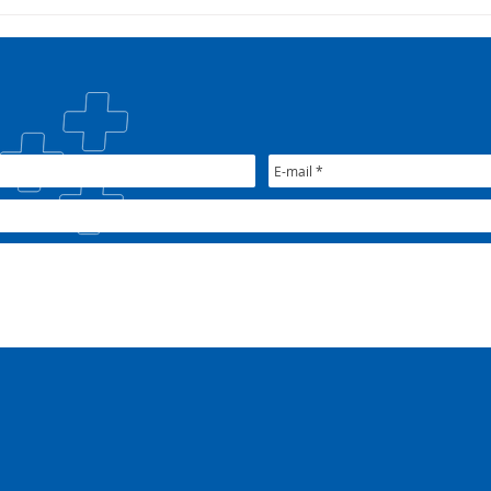
Campanha:
Saúd
#oSUSquefazemos
esta
trat
Plan