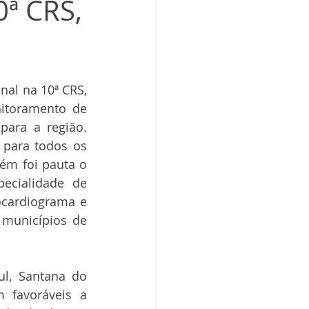
ª CRS,
al na 10ª CRS, 
itoramento de 
para a região. 
 para todos os 
m foi pauta o 
ecialidade de 
cardiograma e 
municípios de 
l, Santana do 
favoráveis a 