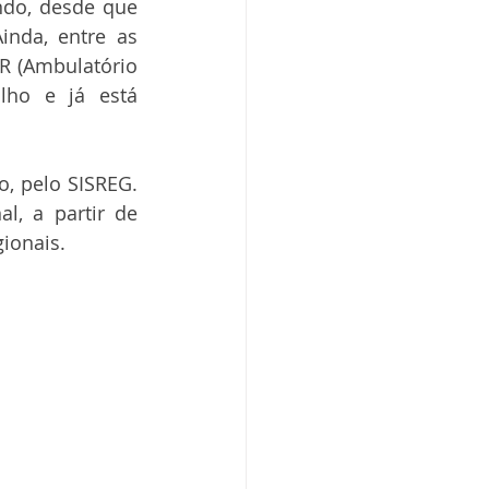
ndo, desde que 
nda, entre as 
R (Ambulatório 
ho e já está 
, pelo SISREG. 
, a partir de 
ionais.