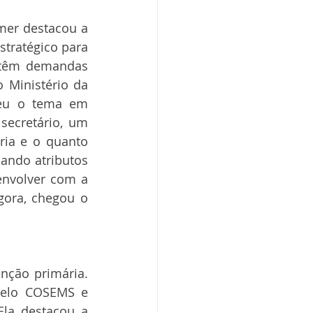
mer destacou a 
tratégico para 
 têm demandas 
 Ministério da 
eu o tema em 
ecretário, um 
ia e o quanto 
ndo atributos 
nvolver com a 
ora, chegou o 
nção primária. 
pelo COSEMS e 
la destacou a 