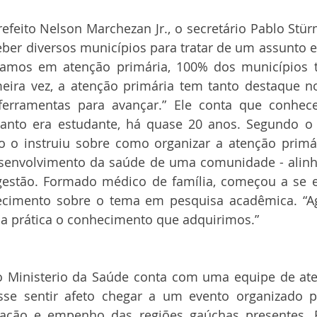
feito Nelson Marchezan Jr., o secretário Pablo Stür
ber diversos municípios para tratar de um assunto es
lamos em atenção primária, 100% dos municípios
meira vez, a atenção primária tem tanto destaque no
erramentas para avançar.” Ele conta que conhec
anto era estudante, há quase 20 anos. Segundo o s
 o instruiu sobre como organizar a atenção primár
senvolvimento da saúde de uma comunidade - alinha
gestão. Formado médico de família, começou a se e
cimento sobre o tema em pesquisa acadêmica. “Ag
a prática o conhecimento que adquirimos.”
 o Ministerio da Saúde conta com uma equipe de ate
sse sentir afeto chegar a um evento organizado 
zação e empenho das regiões gaúchas presentes. E