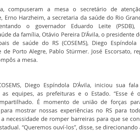
ra, compuseram a mesa o secretário de atenção
, Erno Harzheim, a secretaria da saúde do Rio Grande
entando o governador Eduardo Leite (PSDB), 
de da família, Otávio Pereira D’Ávila, o presidente d
ipais de saúde do RS (COSEMS), Diego Espíndola e
 de Porto Alegre, Pablo Stürmer. José Escorsato, re
ompôs a mesa.
OSEMS, Diego Espíndola D’Ávila, iniciou sua fala 
 as equipes, as prefeituras e o Estado. “Esse é
ompartilhado. É momento de união de forças par
 para mostrar nossas experiências no RS para todo 
 a necessidade de romper barreiras para que se con
stadual. “Queremos ouví-los”, disse, se direcionando à