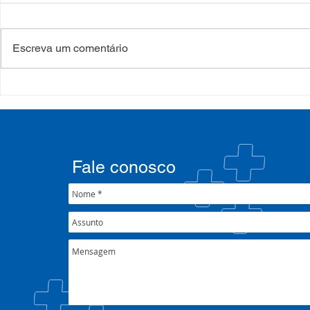
Escreva um comentário
Processo Seletivo: Edital
Campanha:
001/2022
#oSUSquef
Fale conosco