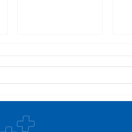
Campanha:
Saúd
#oSUSquefazemos
esta
trat
Plan