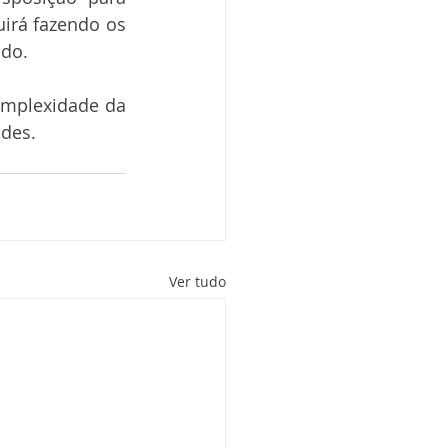
irá fazendo os 
ndo.
omplexidade da 
ades.
Ver tudo