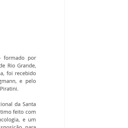
 formado por 
de Rio Grande, 
 foi recebido 
gmann, e pelo 
iratini.
ional da Santa 
timo feito com 
cologia, e um 
sposição para 