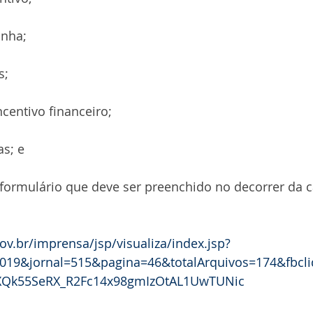
anha;
s;
centivo financeiro;
as; e
o formulário que deve ser preenchido no decorrer da
gov.br/imprensa/jsp/visualiza/index.jsp?
19&jornal=515&pagina=46&totalArquivos=174&fbcl
Qk55SeRX_R2Fc14x98gmIzOtAL1UwTUNic