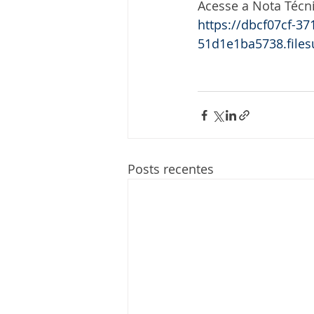
Acesse a Nota Técn
https://dbcf07cf-3
51d1e1ba5738.file
Posts recentes