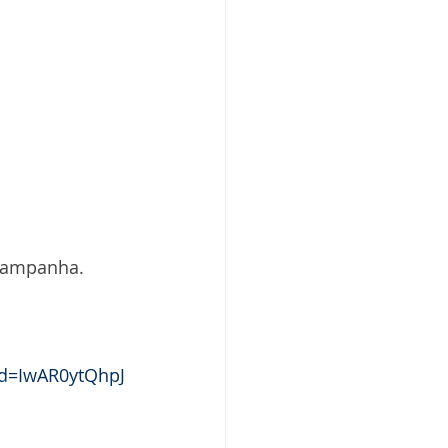
 campanha.
id=IwAR0ytQhpJ