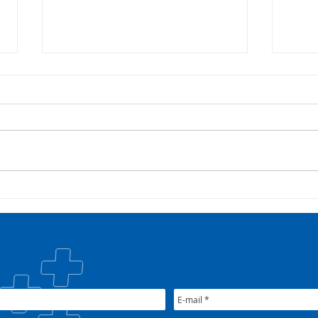
Campanha:
Saúd
#oSUSquefazemos
esta
trat
Plan