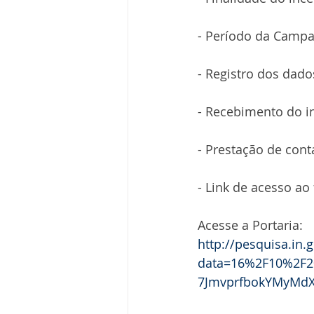
- Período da Camp
- Registro dos dado
- Recebimento do in
- Prestação de cont
- Link de acesso a
Acesse a Portaria:
http://pesquisa.in.
data=16%2F10%2F20
7JmvprfbokYMyMdX