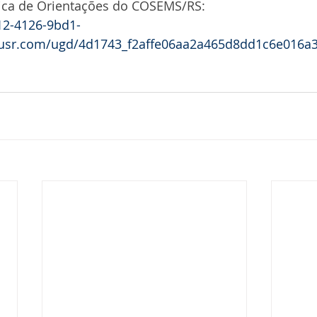
ica de Orientações do COSEMS/RS:
712-4126-9bd1-
susr.com/ugd/4d1743_f2affe06aa2a465d8dd1c6e016a3