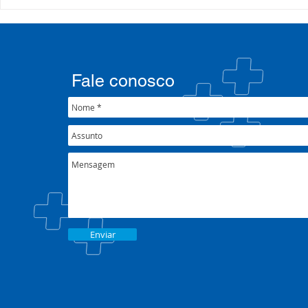
Processo Seletivo: Edital
Campanha:
001/2022
#oSUSquef
Fale conosco
Enviar