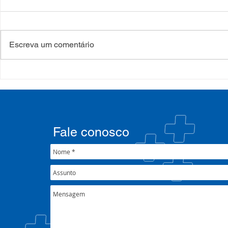
Escreva um comentário
Processo Seletivo: Edital
Campanha:
001/2022
#oSUSquef
Fale conosco