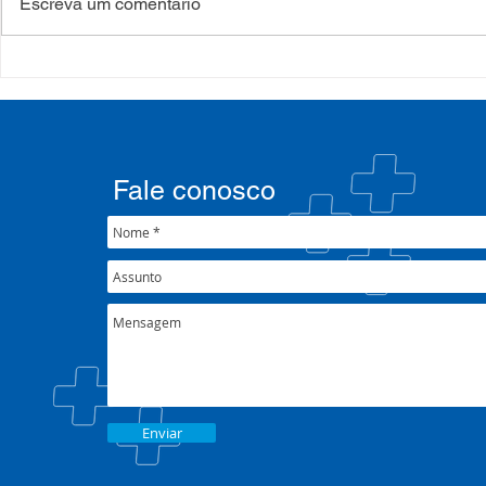
Escreva um comentário
COSEMS/RS realiza
COSEMS/RS
formação sobre saúde
SETEC, real
mental e atenção
participa d
psicossocial em contexto de
CIB/RS
crise climática
Fale conosco
Enviar