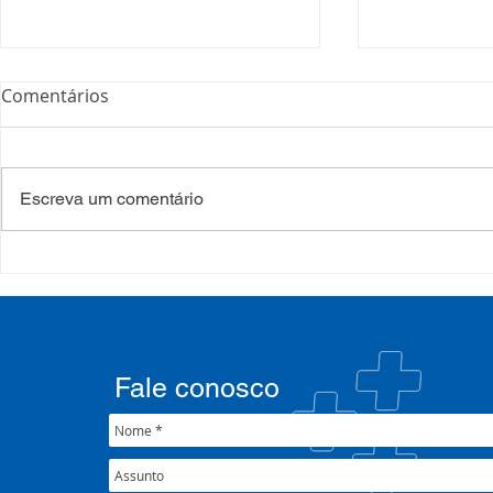
Comentários
Escreva um comentário
COSEMS/RS acompanha
35º Congre
SETEC, realiza Assembleia e
COSEMS/RS 
participa de pactuações da
municipais
CIB/RS
junto ao XX
Nacional 
Fale conosco