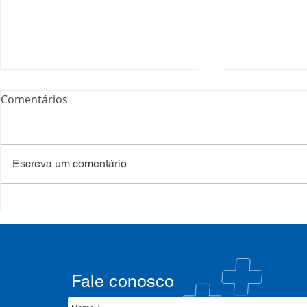
Comentários
Escreva um comentário
COSEMS/RS realiza
COSEMS/RS
formação sobre saúde
SETEC, real
mental e atenção
participa d
psicossocial em contexto de
CIB/RS
crise climática
Fale conosco