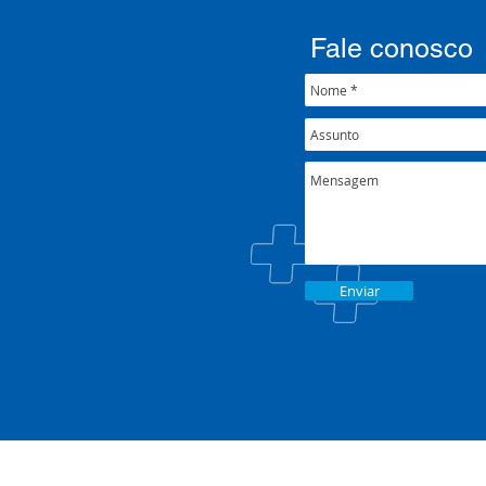
psicossocial em contexto de
crise climática
Fale conosco
Enviar