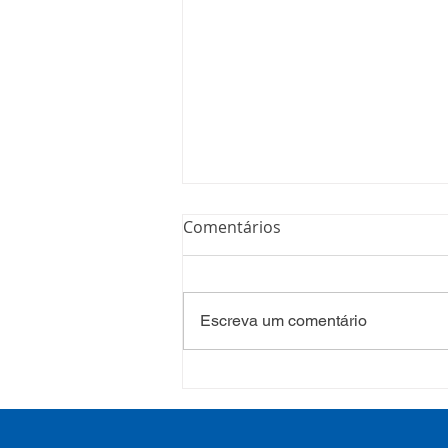
Comentários
Escreva um comentário
COSEMS/RS realiza
formação sobre saúde
mental e atenção