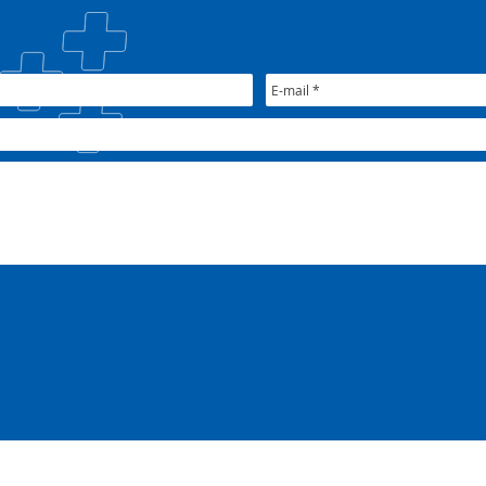
CIB/RS
junt
Nac