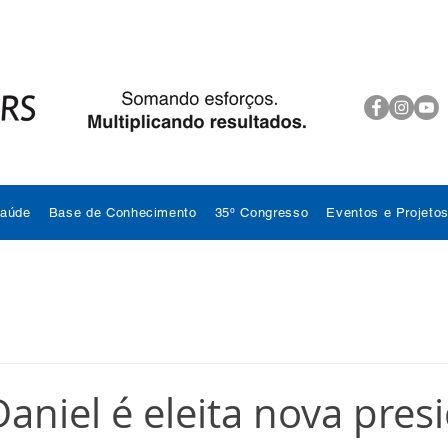
Saúde
Base de Conhecimento
35º Congresso
Eventos e Projeto
aniel é eleita nova pres