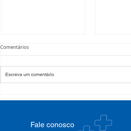
Comentários
Escreva um comentário
COSEMS/RS acompanha
35º Congre
SETEC, realiza Assembleia e
COSEMS/RS 
participa de pactuações da
municipais
CIB/RS
junto ao XX
Nacional 
Fale conosco