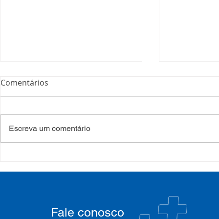
Comentários
Escreva um comentário
COSEMS/RS realiza
COSEMS/RS
formação sobre saúde
SETEC, real
mental e atenção
participa d
psicossocial em contexto de
CIB/RS
crise climática
Fale conosco