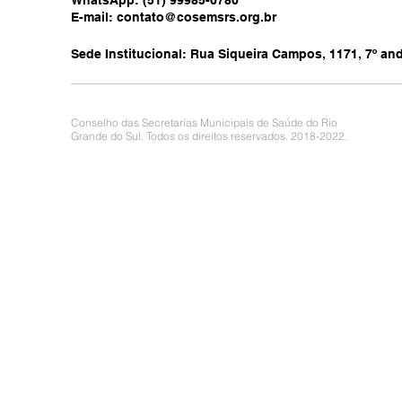
WhatsApp: (51) 99985-0780
E-mail:
contato@cosemsrs.org.br
Sede Institucional: Rua Siqueira Campos, 1171, 7º anda
Conselho das Secretarias Municipais de Saúde do Rio
Grande do Sul. Todos os direitos reservados. 2018-2022.