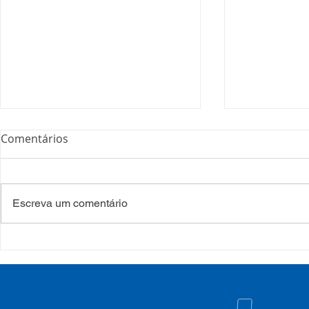
Comentários
Escreva um comentário
COSEMS/RS realiza
COSEMS/RS
formação sobre saúde
SETEC, real
mental e atenção
participa d
psicossocial em contexto de
CIB/RS