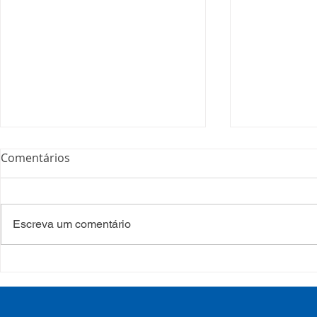
Comentários
Escreva um comentário
COSEMS/RS realiza
COSEMS/RS
formação sobre saúde
SETEC, real
mental e atenção
participa d