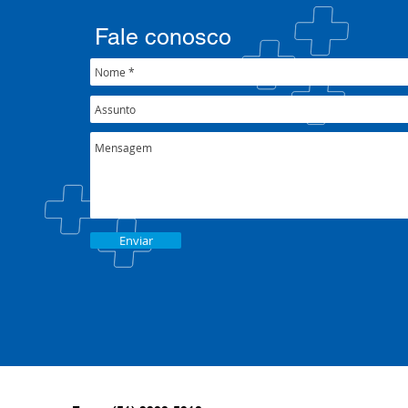
psicossocial em contexto de
CIB/RS
crise climática
Fale conosco
Enviar