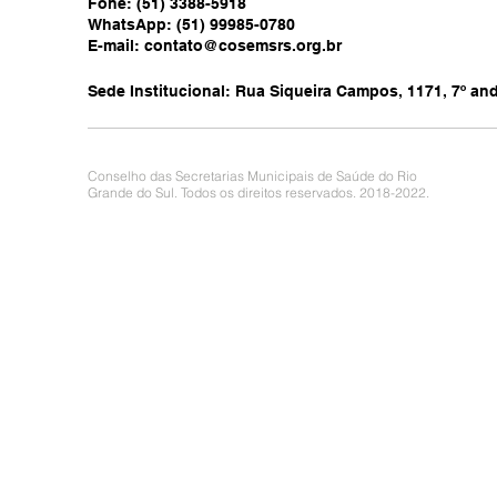
Fone: (51) 3388-5918
WhatsApp: (51) 99985-0780
E-mail:
contato@cosemsrs.org.br
Sede Institucional: Rua Siqueira Campos, 1171, 7º anda
Conselho das Secretarias Municipais de Saúde do Rio
Grande do Sul. Todos os direitos reservados. 2018-2022.