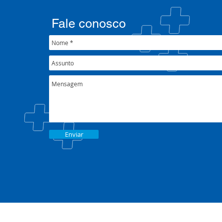
psicossocial em contexto de
CIB/RS
crise climática
Fale conosco
Enviar