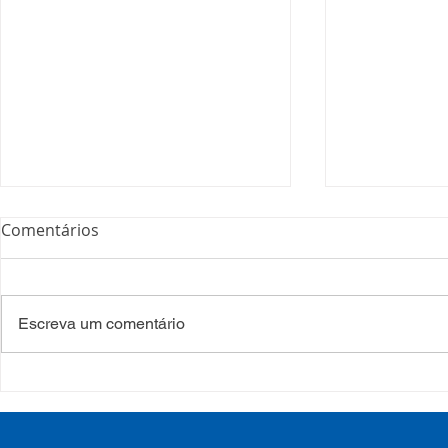
Comentários
Escreva um comentário
COSEMS/RS realiza
COSEMS/RS
formação sobre saúde
SETEC, real
mental e atenção
participa d