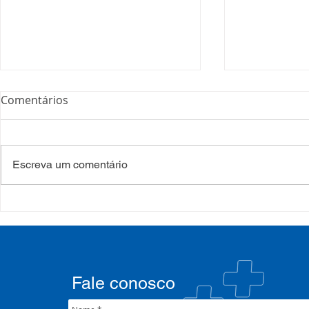
Comentários
Escreva um comentário
COSEMS/RS realiza
COSEMS/RS
formação sobre saúde
SETEC, real
mental e atenção
participa d
psicossocial em contexto de
CIB/RS
crise climática
Fale conosco