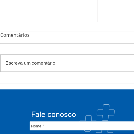
Comentários
Escreva um comentário
COSEMS/RS acompanha
35º Congre
SETEC, realiza Assembleia e
COSEMS/RS 
participa de pactuações da
municipais
CIB/RS
junto ao XX
Nacional 
Fale conosco