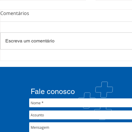
Comentários
Escreva um comentário
COSEMS/RS acompanha
35º Congre
SETEC, realiza Assembleia e
COSEMS/RS 
participa de pactuações da
municipais
CIB/RS
junto ao XX
Nacional 
Fale conosco