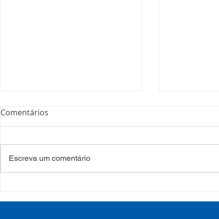
Comentários
Escreva um comentário
COSEMS/RS realiza
COSEMS/RS
formação sobre saúde
SETEC, real
mental e atenção
participa d