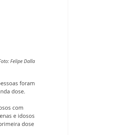
oto: Felipe Dalla 
pessoas foram 
unda dose. 
dosos com 
enas e idosos 
primeira dose 