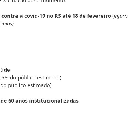
e vacinação até o momento:
contra a covid-19 no RS até 18 de fevereiro 
(
i
nform
ípios)
aúde
7,5% do público estimado)
 do público estimado)
de 60 anos institucionalizadas