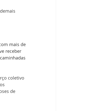
 demais 
 com mais de 
ve receber 
encaminhadas 
rço coletivo 
os 
oses de 