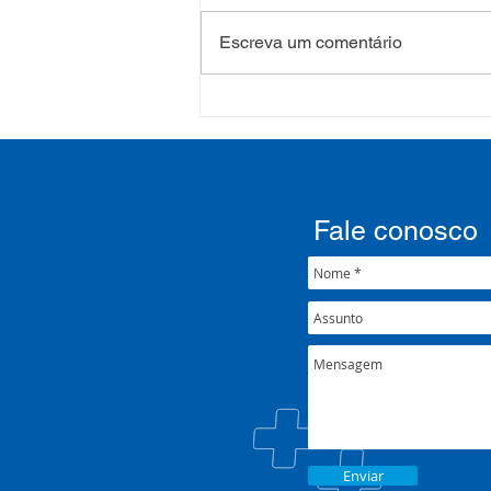
Escreva um comentário
COSEMS/RS realiza
formação sobre saúde
mental e atenção
psicossocial em contexto de
crise climática
Fale conosco
Enviar