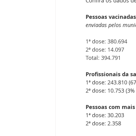
Confira os dados d
Pessoas vacinadas 
enviadas pelos munic
1ª dose: 380.694
2ª dose: 14.097
Total: 394.791
Profissionais da s
1ª dose: 243.810 (6
2ª dose: 10.753 (3%
Pessoas com mais 
1ª dose: 30.203
2ª dose: 2.358