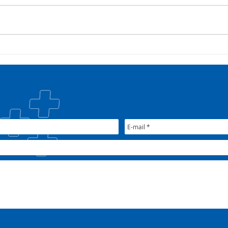
COSEMS/RS acompanha
35º 
SETEC, realiza Assembleia e
COSE
participa de pactuações da
muni
CIB/RS
junt
Nac