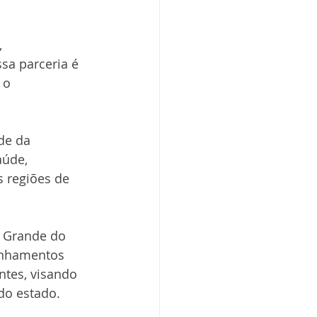
 
sa parceria é 
 o 
de da 
aúde, 
 regiões de 
o Grande do 
inhamentos 
tes, visando 
do estado.