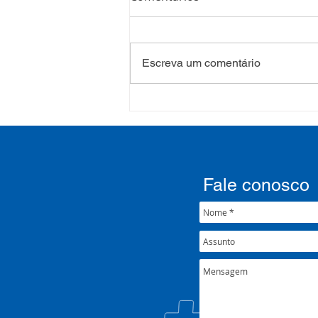
Escreva um comentário
COSEMS/RS realiza
formação sobre saúde
mental e atenção
psicossocial em contexto de
crise climática
Fale conosco