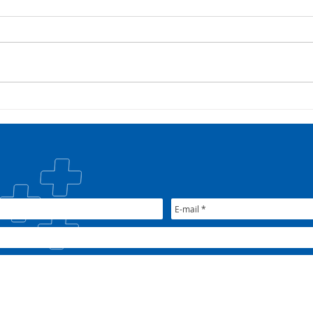
COSEMS/RS acompanha
35º 
SETEC, realiza Assembleia e
COSE
participa de pactuações da
muni
CIB/RS
junt
Nac