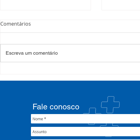
Comentários
Escreva um comentário
COSEMS/RS realiza
COSEMS/RS
formação sobre saúde
SETEC, real
mental e atenção
participa d
psicossocial em contexto de
CIB/RS
crise climática
Fale conosco