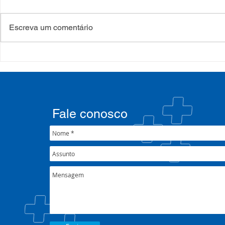
Escreva um comentário
Processo Seletivo: Edital
Campanha:
001/2022
#oSUSquef
Fale conosco