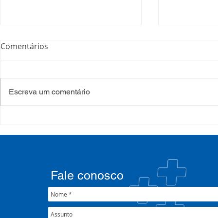
Comentários
Escreva um comentário
COSEMS/RS acompanha
35º Congre
SETEC, realiza Assembleia e
COSEMS/RS 
participa de pactuações da
municipais
CIB/RS
junto ao XX
Nacional 
Fale conosco