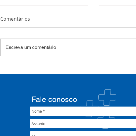
Comentários
Escreva um comentário
35º Congresso do
Presidente
COSEMS/RS reúne gestores
participa 
municipais em Porto Alegre
Alvorada e 
junto ao XXXIX Congresso
Patrulha vo
Nacional do CONASEMS
fortalecim
Fale conosco
pública