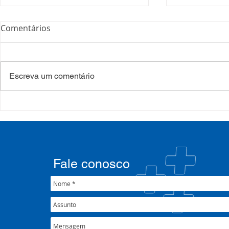
Comentários
Escreva um comentário
COSEMS/RS realiza
COSEMS/RS
formação sobre saúde
SETEC, real
mental e atenção
participa d
psicossocial em contexto de
CIB/RS
crise climática
Fale conosco