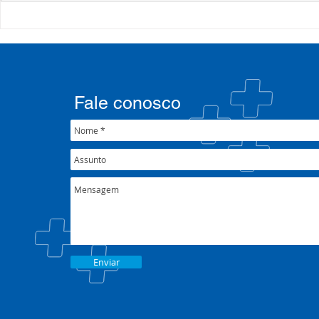
COSEMS/RS acompanha
35º Congre
SETEC, realiza Assembleia e
COSEMS/RS 
participa de pactuações da
municipais
CIB/RS
junto ao XX
Nacional 
Fale conosco
Enviar