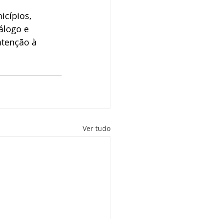
cípios, 
álogo e 
atenção à 
Ver tudo