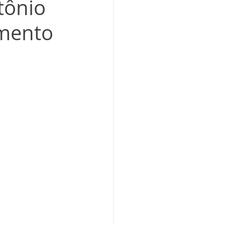
tônio
imento