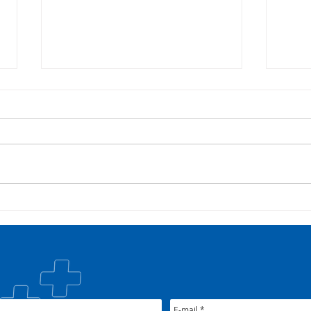
COSEMS/RS acompanha
35º 
SETEC, realiza Assembleia e
COSE
participa de pactuações da
muni
CIB/RS
junt
Nac