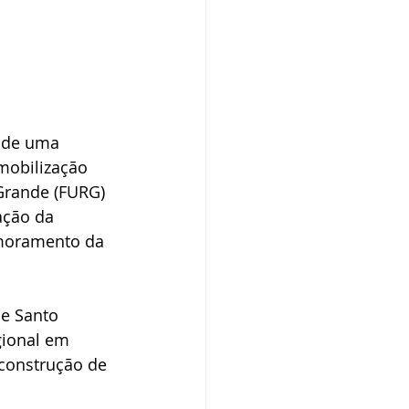
 de uma 
mobilização 
Grande (FURG) 
ação da 
imoramento da 
e Santo 
gional em 
construção de 