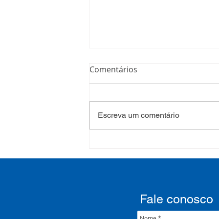
Comentários
Escreva um comentário
COSEMS/RS realiza
formação sobre saúde
mental e atenção
psicossocial em contexto de
crise climática
Fale conosco