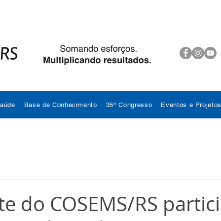
Saúde
Base de Conhecimento
35º Congresso
Eventos e Projeto
te do COSEMS/RS partic