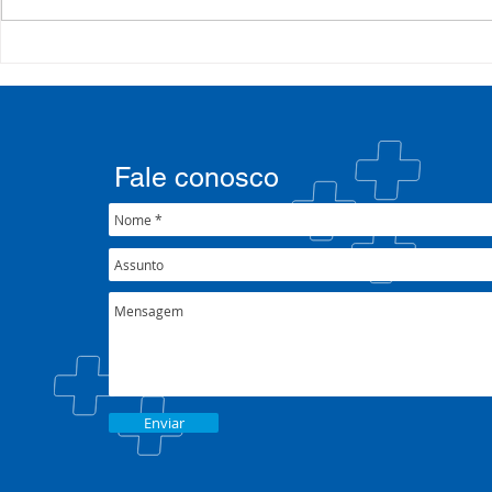
COSEMS/RS acompanha
35º Congre
SETEC, realiza Assembleia e
COSEMS/RS 
participa de pactuações da
municipais
CIB/RS
junto ao XX
Nacional 
Fale conosco
Enviar