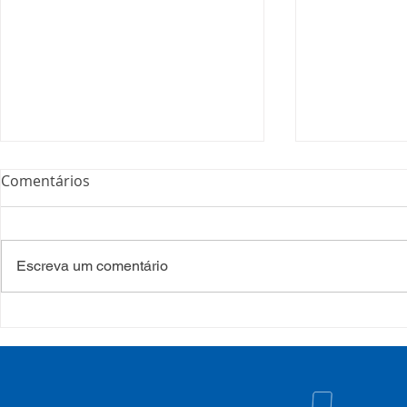
Comentários
Escreva um comentário
COSEMS/RS realiza
COSEMS/RS
formação sobre saúde
SETEC, real
mental e atenção
participa d
psicossocial em contexto de
CIB/RS