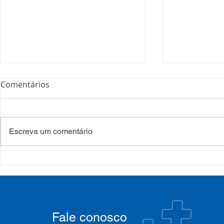
Comentários
Escreva um comentário
COSEMS/RS acompanha
35º Congre
SETEC, realiza Assembleia e
COSEMS/RS 
participa de pactuações da
municipais
CIB/RS
junto ao XX
Nacional 
Fale conosco