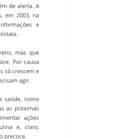
 de alerta. A 
 em 2003, na 
informações e 
óstata.
mens, mas que 
oce. Por causa 
s só crescem e 
ecisam agir.
e saúde, como 
as as próximas 
imentar ações 
ina e, claro, 
o precoce.