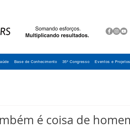
Saúde
Base de Conhecimento
35º Congresso
Eventos e Projeto
ambém é coisa de home