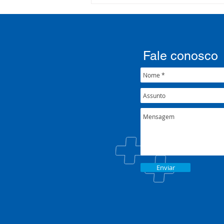
COSEMS/RS realiza
formação sobre saúde
mental e atenção
psicossocial em contexto de
crise climática
Fale conosco
Enviar