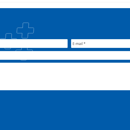
COSEMS/RS acompanha
35º 
SETEC, realiza Assembleia e
COSE
participa de pactuações da
muni
CIB/RS
junt
Nac