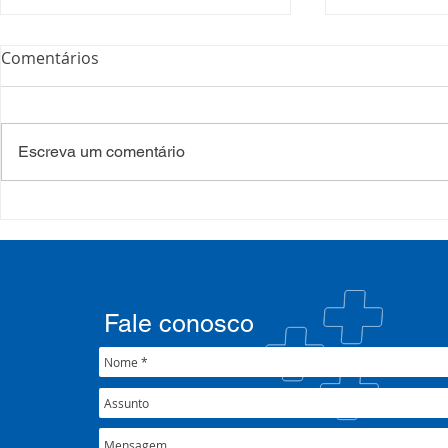
Comentários
Escreva um comentário
COSEMS/RS acompanha
35º Congre
SETEC, realiza Assembleia e
COSEMS/RS 
participa de pactuações da
municipais
CIB/RS
junto ao XX
Nacional 
Fale conosco